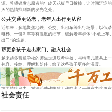
源。希望银发志愿者的年龄天花板早日拆掉，让时间沉淀的
灭的热情找到新的发光之处。
公共交通更适老，老年人出行更从容
近年来，多地聚焦地铁、公交、出租车等出行场景，以低踏
电梯、一键叫车等有温度的细节，破解老年群体“不敢上车
出门”的难题。
帮更多孩子走出家门、融入社会
越来越多普通学校的师生走进辰希学校，与特需儿童共上一
包容、接纳、理解和陪伴，给了这些孩子更多的温暖。
法治助残护残，让法治温度触手可及
“十四五”期间，司法部立足职责定位，在法律服务、法律
方面持续发力，对法治助残护残工作交出了一份有力度更有
社会责任
卷”。