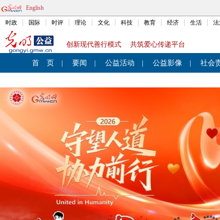
English
时政
国际
时评
理论
文化
科技
教育
经济
生活
法
创新现代善行模式 共筑爱心传递平台
首 页
|
要闻
|
公益活动
|
公益影像
|
社会