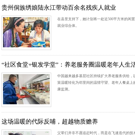
贵州侗族绣娘陆永江带动百余名残疾人就业
在县里支持下，她计划将一处近500平方米的闲
就业综合体。
“社区食堂+银发学堂”：养老服务圈温暖老年人生
中国越来越多基层社区持续扩大养老服务供给，
策温暖转化为邻里间的温情守望、老年人餐桌上
康监测。
这场温暖的代际反哺，超越物质赡养
父辈们并非不愿追赶时代，而是在飞速迭代的技