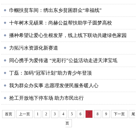
巾帼扶贫车间：绣出东乡贫困群众“幸福线”
十年树木见硕果：尚赫公益帮扶助学子圆梦高校
播种希望让爱心生根发芽，线上线下联动共建绿色家园
力拓污水资源化新赛道
同心携手为爱传递 “光彩行”公益活动走进天津宝坻
丁磊：加码“冠军计划”助力青少年登顶
我为群众办实事 志愿理发便民服务暖人心
抢工开放地下停车场 助力市民出行
首页
上一页
1
2
3
4
5
6
7
8
9
下一页
尾
页