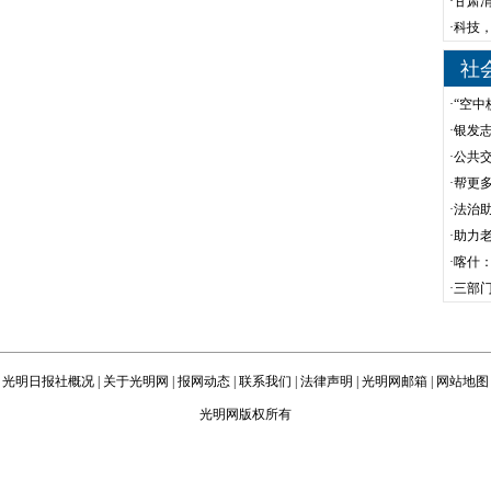
·
甘肃渭
·
科技
社
·
“空中
·
银发
·
公共
·
帮更
·
法治
·
助力老
·
喀什：
·
三部门
光明日报社概况
|
关于光明网
|
报网动态
|
联系我们
|
法律声明
|
光明网邮箱
|
网站地图
光明网版权所有