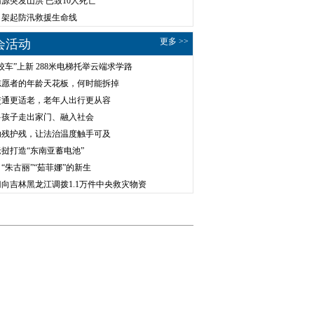
源突发山洪 已致10人死亡
，架起防汛救援生命线
更多 >>
会活动
校车”上新 288米电梯托举云端求学路
志愿者的年龄天花板，何时能拆掉
交通更适老，老年人出行更从容
多孩子走出家门、融入社会
助残护残，让法治温度触手可及
挝打造“东南亚蓄电池”
“朱古丽”“茹菲娜”的新生
向吉林黑龙江调拨1.1万件中央救灾物资