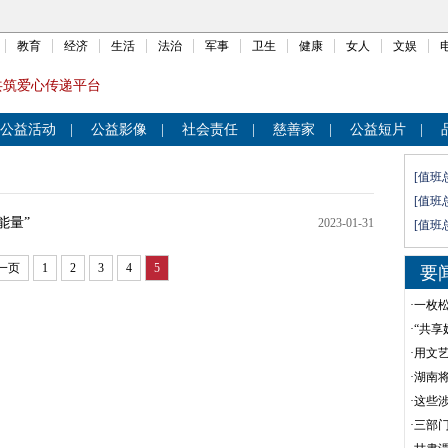
教育
经济
生活
法治
军事
卫生
健康
女人
文娱
共筑爱心传递平台
公益活动
|
公益影像
|
社会责任
|
慈善家
|
公益短片
|
[值班
[值班
能量”
2023-01-31
[值班
一页
1
2
3
4
5
要
·
一枚
·
“共享
·
用文
·
湖南
·
这些
·
三部门