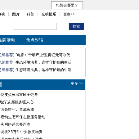
您想去哪里？
电视
图片
科普
光明报系
更多>>
品牌活动
|
焦点对话
总编推荐]
"电影+"带动产业链,再证无可取代
总编推荐]
生态环境法典，这样守护咱的生活
总编推荐]
生态环境法典，这样守护咱的生活
更多 >>
闻
松花皮蛋长出富民全链条
奶奶”志愿服务暖人心
艺照亮留守儿童成长路
将启动生态环保志愿服务活动
涉灾网络谣言要严查
调拨2.5万件中央救灾物资