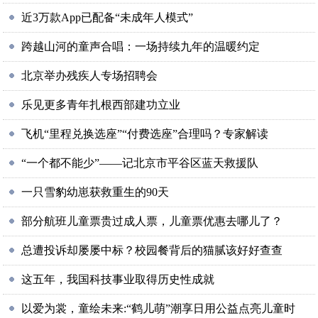
近3万款App已配备“未成年人模式”
跨越山河的童声合唱：一场持续九年的温暖约定
北京举办残疾人专场招聘会
乐见更多青年扎根西部建功立业
飞机“里程兑换选座”“付费选座”合理吗？专家解读
“一个都不能少”——记北京市平谷区蓝天救援队
一只雪豹幼崽获救重生的90天
部分航班儿童票贵过成人票，儿童票优惠去哪儿了？
总遭投诉却屡屡中标？校园餐背后的猫腻该好好查查
这五年，我国科技事业取得历史性成就
以爱为裳，童绘未来:“鹤儿萌”潮享日用公益点亮儿童时