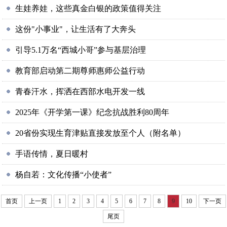
生娃养娃，这些真金白银的政策值得关注
这份"小事业"，让生活有了大奔头
引导5.1万名“西城小哥”参与基层治理
教育部启动第二期尊师惠师公益行动
青春汗水，挥洒在西部水电开发一线
2025年《开学第一课》纪念抗战胜利80周年
20省份实现生育津贴直接发放至个人（附名单）
手语传情，夏日暖村
杨自若：文化传播“小使者”
首页
上一页
1
2
3
4
5
6
7
8
9
10
下一页
尾页