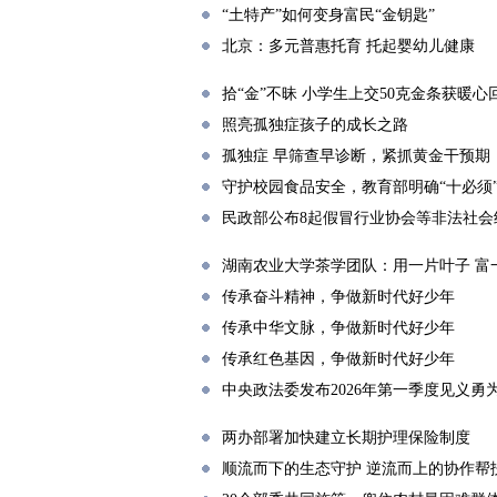
“土特产”如何变身富民“金钥匙”
北京：多元普惠托育 托起婴幼儿健康
拾“金”不昧 小学生上交50克金条获暖心
照亮孤独症孩子的成长之路
孤独症 早筛查早诊断，紧抓黄金干预期
守护校园食品安全，教育部明确“十必须
民政部公布8起假冒行业协会等非法社会
湖南农业大学茶学团队：用一片叶子 富
传承奋斗精神，争做新时代好少年
传承中华文脉，争做新时代好少年
传承红色基因，争做新时代好少年
中央政法委发布2026年第一季度见义勇
两办部署加快建立长期护理保险制度
顺流而下的生态守护 逆流而上的协作帮