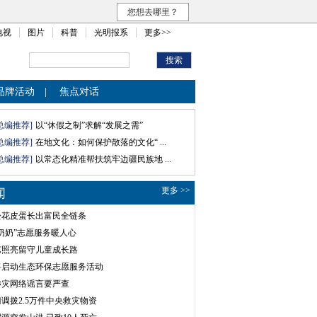
您想去哪里？
电视
图片
科普
光明报系
更多>>
品牌活动
|
焦点对话
总编推荐]
以“休假之制”求解“发展之需”
总编推荐]
在地文化：如何保护散落的文化“ ...
总编推荐]
以常态化精准帮扶筑牢边疆民族地 ...
更多 >>
闻
松花皮蛋长出富民全链条
奶奶”志愿服务暖人心
艺照亮留守儿童成长路
将启动生态环保志愿服务活动
涉灾网络谣言要严查
调拨2.5万件中央救灾物资