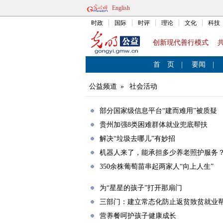
English
时政
国际
时评
理论
文化
科技
创新现代善行模式 
首 页
|
要闻
|
公益频道
»
社会活动
部分国家级信息平台“建而难用”被质疑
贵州加强8类困难群体就业兜底帮扶
解决“垃圾去哪儿”有妙招
机器人来了，能承担多少养老照护服务
350余株葡萄苗串起两家人“向上人生”
为“星星的孩子”打开那扇门
三部门：建立常态化防止返贫致贫就业
营养餐呵护孩子健康成长