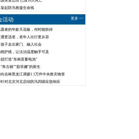
源突发山洪 已致10人死亡
，架起防汛救援生命线
更多 >>
会活动
志愿者的年龄天花板，何时能拆掉
交通更适老，老年人出行更从容
多孩子走出家门、融入社会
助残护残，让法治温度触手可及
挝打造“东南亚蓄电池”
“朱古丽”“茹菲娜”的新生
向吉林黑龙江调拨1.1万件中央救灾物资
门针对北京河北启动防汛四级应急响应