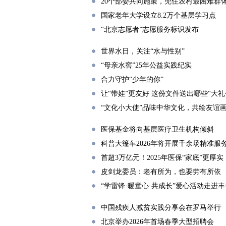
20个部委共同施策，兜住农村最困难群
国家老年大学设立8.2万个基层学习点
“北京志愿者”志愿服务标识发布
世界水日，关注“水与性别”
“母亲水窖”25年公益实践纪实
合力守护“少年的你”
让“带娃”更友好 这份文件送出哪些“大礼
“文化小大使”品味中华文化，共绘友谊
医保基金将向基层医疗卫生机构倾斜
科普大篷车2026年将开展千余场精准服
首超3万亿元！2025年医保“家底”更厚实
皮剑龙委员：老有所为，也要劳有所依
“学雷锋·暖童心·共成长”爱心活动走进
中国残疾人减贫实践分享会在罗马举行
北京举办2026年首场春季大型招聘会