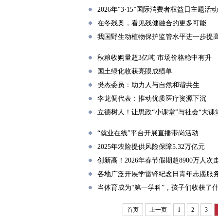
2026年“3·15”国际消费者权益日主题活
在冬残奥，看见残健融合的更多可能
我国野生动植物保护监管水平进一步提
秋粮收购量超3亿吨 市场价格稳中有升
国土绿化收获亮眼成绩单
樊杰委员：助力人与自然和谐共生
李龙倜代表：推动优质医疗资源下沉
立德树人！让思政“小课堂”与社会“大课
“就业在线”平台开展直播带岗活动
2025年农险提供风险保障5.32万亿元
创新高！2026年春节假期超8900万人
各地广泛开展学雷锋纪念日青年志愿服
当体育成为“第一学科”，孩子们收获了
首页
上一页
1
2
3