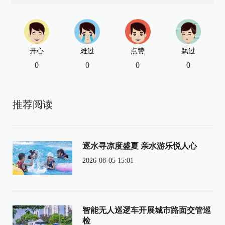
开心
难过
点赞
飘过
0
0
0
0
推荐阅读
逐水寻凉度盛夏 亲水游乐悦人心
2026-08-05 15:01
智能无人巡逻车开展城市路面交管巡
检