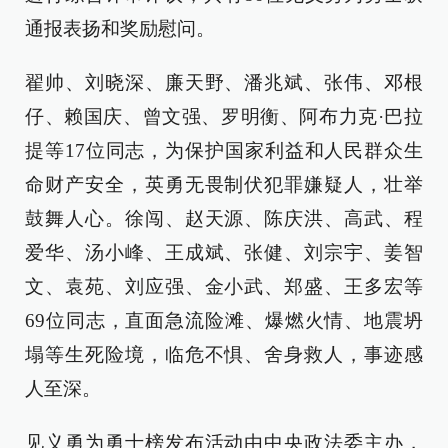
通报表扬和奖励慰问。
翟帅、刘晓深、廉天野、潘兆斌、张伟、邓根
仔、赖国庆、曾文强、罗明衡、阿布力克·巴拉
提等17位同志，为保护国家利益和人民群众生
命财产安全，英勇无畏制伏犯罪嫌疑人，壮举
鼓舞人心。徐闯、赵天源、陈庆洪、高武、程
爱华、汤小峰、王成斌、张健、刘宗宇、姜智
文、袁苑、刘应强、金小武、郑盛、王多宏等
69位同志，直面急流险滩、爆燃火情、地震坍
塌等生死险境，临危不惧、舍身救人，事迹感
人至深。
见义勇为勇士榜发布活动由中央政法委主办，