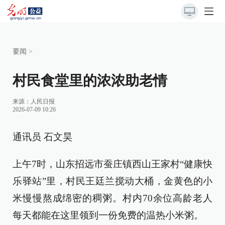
要闻
>
村民食堂里的浓浓助老情
来源：
人民日报
2026-07-09 10:26
通讯员 石文昊
上午7时，山东招远市蚕庄镇西山王家村“健康快
乐驿站”里，村民王廷兰搅动大桶，金黄色的小
米慢慢熬成绵密的稠粥。村内70余位高龄老人
每天都能在这里领到一份免费的温热小米粥。