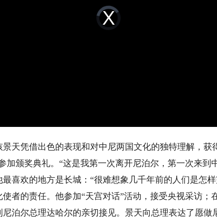
Video
Player
is
loading.
孩景天凭借出色的表现和对中尼两国文化的独特理解，获
参加颁奖典礼。“这是我第一次离开尼泊尔，第一次来到
他最喜欢的地方是长城：“很难想象几千年前的人们是怎样
者的责任。他参加“天宫对话”活动，接受央视采访；在
到尼泊尔总理达哈尔的亲切接见。景天向总理表达了愿做