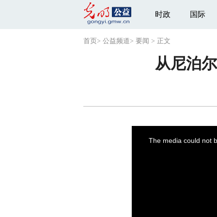
时政
国际
首页
>
公益频道
>
要闻
>
正文
从尼泊尔
This
is
a
The media could not be
modal
window.