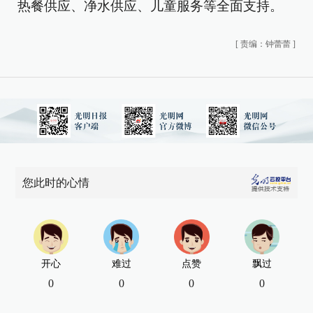
热餐供应、净水供应、儿童服务等全面支持。
[
责编：钟蕾蕾
]
您此时的心情
开心
难过
点赞
飘过
0
0
0
0