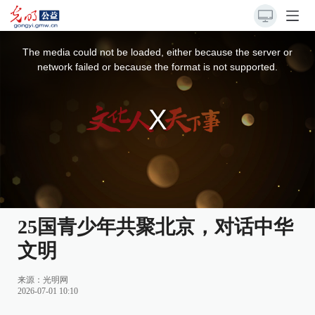
This
is
a
The media could not be loaded, either because the server or
modal
window.
network failed or because the format is not supported.
25国青少年共聚北京，对话中华
文明
来源：
光明网
2026-07-01 10:10