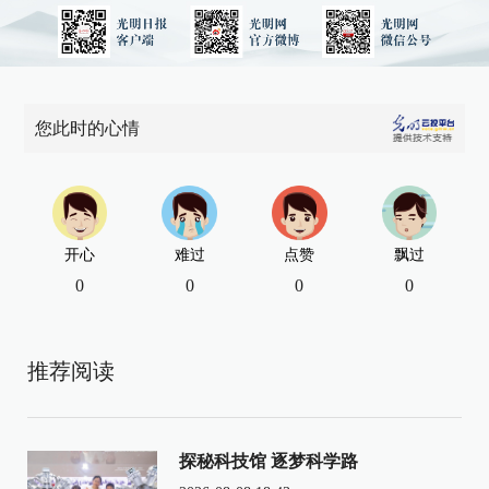
您此时的心情
开心
难过
点赞
飘过
0
0
0
0
推荐阅读
探秘科技馆 逐梦科学路