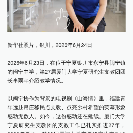
新华社照片，银川，2026年6月24日
新
2026年6月23日，在位于宁夏银川市永宁县闽宁镇
2
的闽宁中学，第27届厦门大学宁夏研究生支教团团
的
长李雨芊介绍教学情况。
以
以闽宁协作为背景的电视剧《山海情》里，福建青
年
年远赴吊庄移民点支教、点亮乡村希望的荧幕形象
感
感动无数人。如今，这份感动还在延续。厦门大学
宁
宁夏研究生支教团的支教工作已扎实推进27年，
2