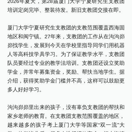
2026年夏天，第28届厦门大学宁夏研究生支教团
培
培训定岗完毕、整装待发。新旧支教团交接在即。
厦
厦门大学宁夏研究生支教团的支教范围覆盖西海固
地
地区和闽宁镇。27年来，支教团的工作从在沟沟峁
峁
峁找学生，发展到今天在学校里指导同学们用机器
人
人等高科技学具学习。为了保证教学水平，支教团
队
队员要经过专业的教学法培训。支教团还设立奖助
学
学金，并常年募集资金，奖励、帮扶当地学生。据
介
介绍，获得奖助学金门槛并不高，这样可以鼓励更
多
多人好好学习。
沟
沟沟峁峁里出来的孩子，没有辜负支教团的帮扶和
家
家乡老师的教育。在支教团支教范围覆盖的地区，
越
越来越多的孩子考上厦门大学等国家“双一流”大
学