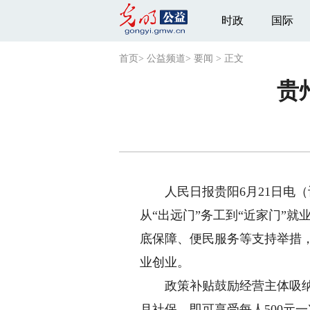
时政
国际
首页
>
公益频道
>
要闻
>
正文
贵
人民日报贵阳6月21日电（
从“出远门”务工到“近家门”
底保障、便民服务等支持举措，
业创业。
政策补贴鼓励经营主体吸纳用
月社保，即可享受每人500元