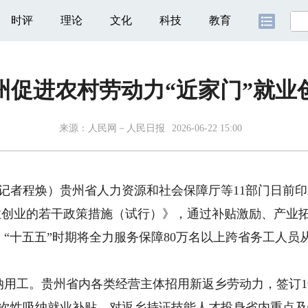
时评
理论
文化
科技
教育
州促进农村劳动力“近家门”就业
来源：
人民网－人民日报
2026-06-22 15:00
记者程焕）贵州省人力资源和社会保障厅等11部门日前
就业创业的若干政策措施（试行）》，通过补贴激励、产业
“十五五”时期将全力服务保障80万名以上跨省务工人员从
工。贵州省内各类经营主体招用新返乡劳动力，签订1
一次性吸纳就业补贴。对返乡持证技能人才投身省内重点及