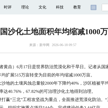
时评
理论
文化
科技
教育
国沙化土地面积年均缩减1000
来源：
新华网
2026-06-18 09:57
者黄垚）6月17日是世界防治荒漠化和干旱日。记者从国
扩展515万亩转变为目前的年均缩减1000万亩。
的土壤风蚀总量较2000年下降约40%，沙区植被平均盖度
率达40.76%，67.82%的可治理沙化土地得到治理。
赢“三北”工程攻坚战为重点，全面推进荒漠化防治。“
元，组织实施重点项目544个，完成建设任务2.44亿亩。