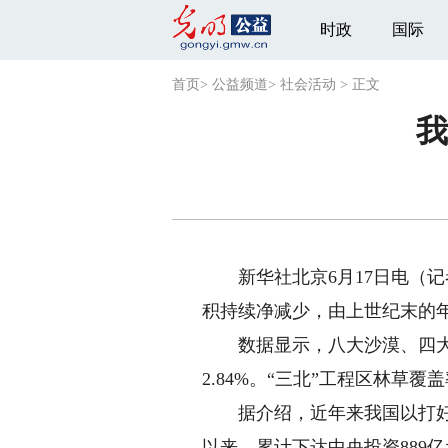
时政
国际
首页
>
公益频道
>
社会活动
>
正文
我
新华社北京6月17日电（记
积持续净减少，由上世纪末的年均
数据显示，八大沙漠、四大沙地
2.84%。“三北”工程区林草覆盖
据介绍，近年来我国以打好打
以来，累计下达中央投资889亿