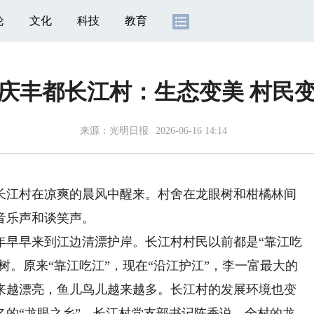
论
文化
科技
教育
庆丰都长江村：生态变美 村民
来源：
光明日报
2026-06-16 14:14
江村在凉爽的晨风中醒来。村舍在龙眼树和柑橘林间
音乐声和谈笑声。
早早来到江边清漂护岸。长江村村民以前都是“靠江吃
树。原来“靠江吃江”，现在“沿江护江”，李一富最大的
来越漂亮，鱼儿鸟儿越来越多。长江村的发展环境也变
名的“龙眼之乡”。长江村党支部书记陈香说，全村的龙