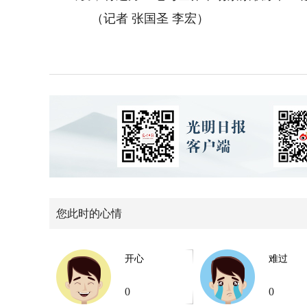
（记者 张国圣 李宏）
您此时的心情
开心
难过
0
0