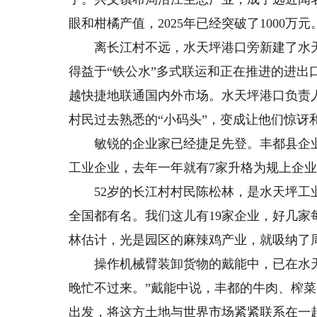
眼和柑橘产值，2025年已经突破了1000万元
离长江村不远，水天坪港口旁新建了水天
得益于“铁公水”多式联运和正在推进的进
越快捷地联通国内外市场。水天坪港口负责人
村民过去熟悉的“小码头”，变成让他们惊讶
敏锐的企业家已经捷足先登。丰都县企业服
工业企业，去年一年就有7家升格为规上企
52岁的长江村村民陈松林，是水天坪工业
全国都有名。我们这儿有19家企业，好几家
林估计，光是园区的麻辣鸡产业，就吸纳了
操作机械臂装卸货物的戴能中，已在水天坪
晚忙不过来。”戴能中说，丰都的牛肉、榨
出发，将这方土地与世界市场紧紧联系在一