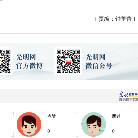
[
责编：钟蕾蕾
]
点赞
飘过
0
0