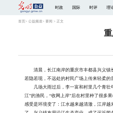
时政
国际
时评
理
首页
>
公益频道
>
要闻
>
正文
重
清晨，长江南岸的重庆市丰都县兴义镇长
若隐若现，不远处的村民广场上传来轻柔的
几场大雨过后，李一富和村里几个青壮年
江”的渔民，“收网上岸”后在村里种了很多果
感受是环境变了：江水越来越清澈，江岸越
了。兴义镇布局沿江生态产业，成了远近闻