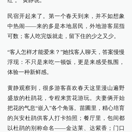
红’。”黄静说。
民宿开起来了。第一个春天到来，并不如想象
中热闹——来的多是本地居民，外地游客屈指
可数；客人吃完饭就走，留下住的少之又少。
“客人怎样才能爱来？”她找客人聊天，答案慢慢
浮现：不只是来吃一顿饭，更是来感受氛围，
体验一种新鲜感。
黄静观察到，很多游客喜欢春天这里漫山遍野
盛放的杜鹃花，专程来赏花游玩。夫妻俩开始
把花的气息“嵌入”各个角落。苗圃里，精心培育
的兴安杜鹃供客人打卡拍照；餐厅里，包间都
以杜鹃的别称命名——金达莱、达紫香；门口