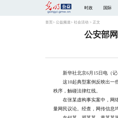
时政
国际
首页
>
公益频道
>
社会活动
>
正文
公安部网
新华社北京6月15日电（记者
这10起典型案例反映出一些
秩序，触碰法律红线。
在张某虚构事实案中，网络博
量网民议论。经查，网传信息
在付某、邓某某、黄某某等6