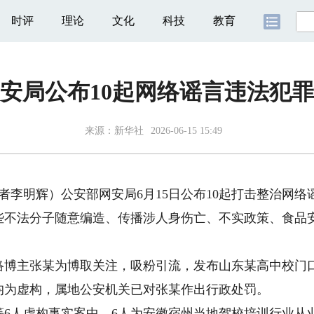
时评
理论
文化
科技
教育
安局公布10起网络谣言违法犯
来源：
新华社
2026-06-15 15:49
李明辉）公安部网安局6月15日公布10起打击整治网络
不法分子随意编造、传播涉人身伤亡、不实政策、食品
主张某为博取关注，吸粉引流，发布山东某高中校门口
均为虚构，属地公安机关已对张某作出行政处罚。
人虚构事实案中，6人为安徽宿州当地驾校培训行业从