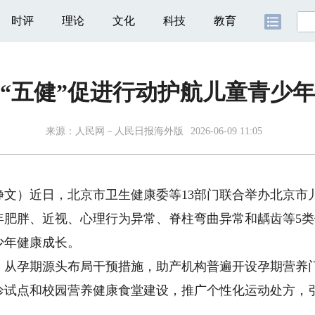
时评
理论
文化
科技
教育
“五健”促进行动护航儿童青少
来源：
人民网－人民日报海外版
2026-06-09 11:05
）近日，北京市卫生健康委等13部门联合举办北京市儿
年肥胖、近视、心理行为异常、脊柱弯曲异常和龋齿等5
少年健康成长。
孕期源头布局干预措施，助产机构普遍开设孕期营养门
诊试点和校园营养健康食堂建设，推广个性化运动处方，