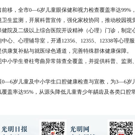
移，全市0—6岁儿童眼保健和视力检查覆盖率达99%，
境卫生监测，开展科普宣传，强化家校协同，推动校园视
院及二级以上综合医院开设精神（心理）门诊，制定心
心、心理辅导室，开通12356、12355、12338等心
提供康复补贴与就医绿色通道，完善特殊群体健康保障。
小学生脊柱弯曲异常筛查全覆盖，并提供科普、监测、
—6岁儿童及中小学生口腔健康检查与宣教，为3—6岁儿
覆盖率达95%，从源头降低儿童青少年龋齿及各类口腔