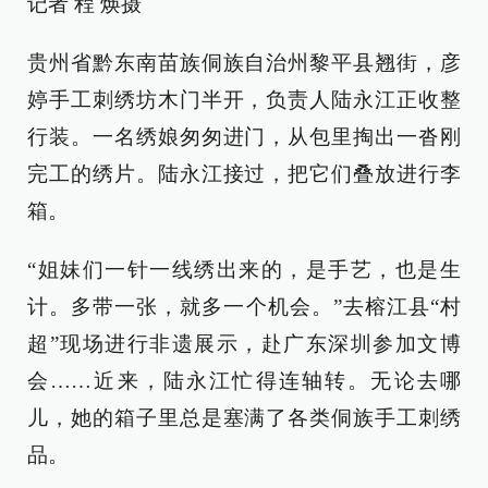
记者 程 焕摄
贵州省黔东南苗族侗族自治州黎平县翘街，彦
婷手工刺绣坊木门半开，负责人陆永江正收整
行装。一名绣娘匆匆进门，从包里掏出一沓刚
完工的绣片。陆永江接过，把它们叠放进行李
箱。
“姐妹们一针一线绣出来的，是手艺，也是生
计。多带一张，就多一个机会。”去榕江县“村
超”现场进行非遗展示，赴广东深圳参加文博
会……近来，陆永江忙得连轴转。无论去哪
儿，她的箱子里总是塞满了各类侗族手工刺绣
品。