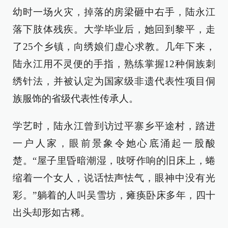
幼时一场火灾，掉落的房梁砸中右手，陆永江
落下肢体残疾。大学毕业后，她回到黎平，走
了25个乡镇，向绣娘们虚心求教。几年下来，
陆永江用不灵便的手指，熟练掌握12种侗族刺
绣针法，并被认定为国家级非遗代表性项目侗
族服饰的省级代表性传承人。
学艺时，陆永江曾到访过平寨乡平途村，踏进
一户人家，眼前景象令她心底涌起一股酸
楚。“屋子里昏暗潮湿，吱呀作响的旧床上，蜷
缩着一个女人，说话怯声怯气，眼神中没有光
彩。”躺着的人叫吴雪坊，瘫痪卧床多年，四十
出头却形如古稀。