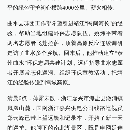
平的绿色守护初心横跨4000公里、薪火相传。
曲水县群团工作部希望引进靖江“民间河长”的经
验，帮助当地组建环保志愿队伍。姚炜平带着
两名志愿者飞赴拉萨，顶着高原反应连续调研
走访了曲水多个乡镇。回来后，他推动建立“泰
州曲水”环保志愿共建计划，远程指导曲水志愿
者开展常态化巡河、组织环保宣教活动，把靖
江的经验传送到雪域高原。
清晨6点，薄雾未散，浙江嘉兴市海盐县澉浦镇
凤凰山麓，国网浙江嘉兴供电公司线路巡视员
郑云峰已带上望远镜和记录本，开始了新一天
的巡护。他脚下的南北湖景区，既是电网延伸