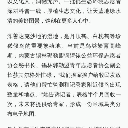
以文化人，润物无声。一批批生态环境志愿者
深耕科普一线，厚植生态文化，让天蓝地绿水
清的美好图景，镌刻在更多人心中。
浑善达克沙地的湿地，是丹顶鹤、白枕鹤等珍
稀候鸟的重要繁殖地。当前是鸟类繁育高峰
期，内蒙古锡林郭勒盟锕锷铱公益环保志愿者
协会秘书长、锡林郭勒盟青年志愿者协会副会
长莎其尔格外忙碌，“我们挨家挨户给牧民发放
表格，请他们帮忙监测和记录家附近候鸟出现
数量和地点。”她告诉记者，表格半个月回收一
次，未来将提供给专家，形成一份区域鸟类分
布电子地图。