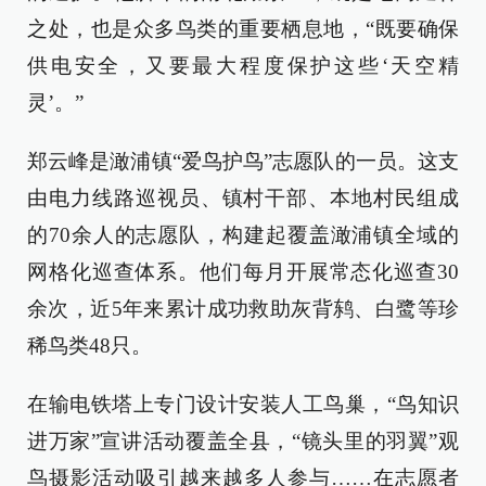
之处，也是众多鸟类的重要栖息地，“既要确保
供电安全，又要最大程度保护这些‘天空精
灵’。”
郑云峰是澉浦镇“爱鸟护鸟”志愿队的一员。这支
由电力线路巡视员、镇村干部、本地村民组成
的70余人的志愿队，构建起覆盖澉浦镇全域的
网格化巡查体系。他们每月开展常态化巡查30
余次，近5年来累计成功救助灰背鸫、白鹭等珍
稀鸟类48只。
在输电铁塔上专门设计安装人工鸟巢，“鸟知识
进万家”宣讲活动覆盖全县，“镜头里的羽翼”观
鸟摄影活动吸引越来越多人参与……在志愿者