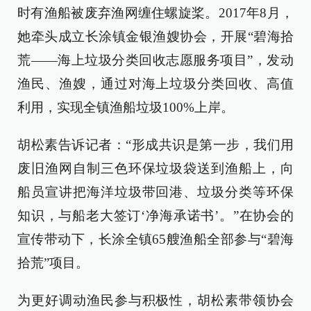
时有渔船被废弃渔网缠住螺旋桨。2017年8月，
她牵头成立长涂镇金银渔嫂协会，开展“碧海拾
荒——海上垃圾分类回收志愿服务项目”，发动
渔民、渔嫂，通过对海上垃圾分类回收、高值
利用，实现全镇渔船垃圾100%上岸。
胡松素告诉记者：“形成共识是第一步，我们用
废旧渔网自制三色环保垃圾袋送到渔船上，向
船员宣讲把海洋垃圾带回港、垃圾分类等环保
知识，与船老大签订‘净海承诺书’。”在协会的
宣传带动下，长涂全镇65艘渔船全部参与“碧海
拾荒”项目。
为更好调动渔民参与积极性，胡松素带领协会