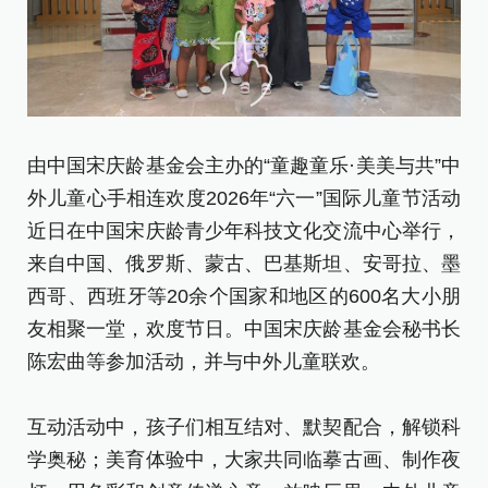
由中国宋庆龄基金会主办的“童趣童乐·美美与共”中
由
外儿童心手相连欢度2026年“六一”国际儿童节活动
外
近日在中国宋庆龄青少年科技文化交流中心举行，
近
来自中国、俄罗斯、蒙古、巴基斯坦、安哥拉、墨
来
西哥、西班牙等20余个国家和地区的600名大小朋
西
友相聚一堂，欢度节日。中国宋庆龄基金会秘书长
友
陈宏曲等参加活动，并与中外儿童联欢。
陈
互动活动中，孩子们相互结对、默契配合，解锁科
互
学奥秘；美育体验中，大家共同临摹古画、制作夜
学