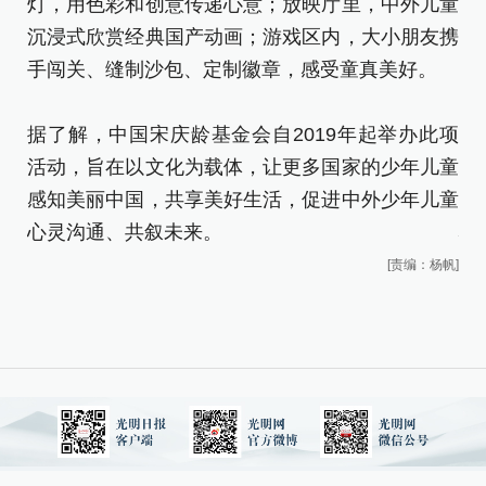
灯，用色彩和创意传递心意；放映厅里，中外儿童
灯
沉浸式欣赏经典国产动画；游戏区内，大小朋友携
沉
手闯关、缝制沙包、定制徽章，感受童真美好。
手
据了解，中国宋庆龄基金会自2019年起举办此项
据
活动，旨在以文化为载体，让更多国家的少年儿童
活
感知美丽中国，共享美好生活，促进中外少年儿童
感
心灵沟通、共叙未来。
心
[责编：杨帆]