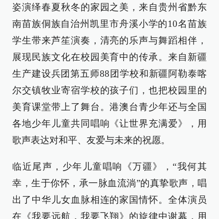
姿演绎春夏秋冬的家园之美，来自贵州省黔东
南苗族侗族自治州凯里市舟溪小学的10名苗族
学生带来芦笙演奏，清亮的乐声与舞蹈相伴，
展现民族文化在校园美育中的传承。来自新疆
生产建设兵团第五师88团学校和新疆阿勒泰喀
尔交镇牧业寄宿学校的孩子们，也把校园里的
美育课堂带上了舞台。港澳台青少年还与全国
各地少年儿童共同唱响《让世界充满爱》，用
歌声表达对和平、友爱与未来的祝愿。
临近尾声，少年儿童唱响《万疆》，“我何其
幸，生于你怀，承一脉血流淌”的真挚歌声，唱
出了中华儿女血脉相连的家国情怀。全体演员
在《我要远航，我要飞翔》的旋律中谢幕，用