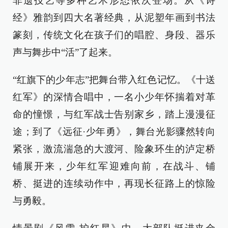
非遗技艺等多种艺术形态依次登场。从《诗
经》雅韵到四大名著经典，从泥塑年画到书法
篆刻，传统文化在孩子们的唱腔、身段、器乐
声与舞步中“活”了起来。
“红旗下的少年志”把舞台带入红色记忆。《十送
红军》的深情合唱中，一名小少年怀揣着对革
命的憧憬，与红军战士告别家乡，踏上漫漫征
途；到了《远征·少年勇》，舞台光影骤然转向
紧张，激流湍急的大渡河、险象环生的泸定桥
铺展开来，少年红军迎难向前，在战斗、铺
桥、挺进的连续动作中，再现长征路上的惊险
与勇毅。