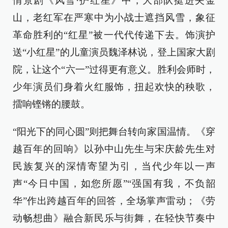
情景剧《风雪·护红星》中，大部队挺进夹金
山，老红军在严寒中为小战士遮挡风雪，象征
革命胜利的“红星”被一代代传递下去。饰演护
送“小红星”的儿童演员魏泽林说，登上国家大剧
院，让这个“六一”过得更有意义。胜利会师时，
少年演员们身着火红服饰，扭起欢快的秧歌，
擂响铿锵的腰鼓。
“阳光下的同心圆”则把舞台转向家国温情。《穿
越百年的回响》以孙中山先生与宋庆龄先生对
民族复兴的深情寄望为引，当代少年以一声
声“今日中国，如您所愿”“强国有我，不负韶
华”作出跨越百年的回答，全场掌声雷动；《劳
动畅想曲》融合新民乐与街舞，在轻快节奏中