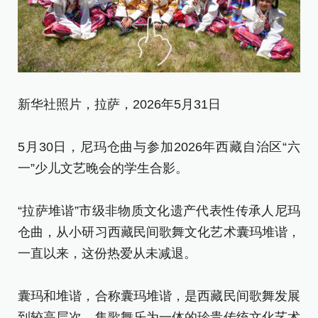
新华社照片，拉萨，2026年5月31日
新
5月30日，尼玛仓曲与参加2026年西藏自治区“六
3
一”少儿文艺晚会的学生合影。
课
“拉萨堆谐”市级非物质文化遗产代表性传承人尼玛
“
仓曲，从小研习西藏民间歌舞文化艺术囊玛堆谐，
仓
一直以来，这份热爱从未减退。
一
囊玛和堆谐，合称囊玛堆谐，是西藏民间歌舞发展
囊
到较高层次、集歌舞乐为一体的珍贵传统文化艺术