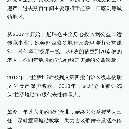
到
遗产，过去数百年间主要流行于拉萨、日喀则等城
遗
镇地区。
镇
从2007年开始，尼玛仓曲全身心投入到公益非遗
从
传承事业，她奔赴西藏多地开设囊玛堆谐公益课
传
堂，常年坚守授课一线。从5岁的孩童到70多岁的
堂
老人，不同年龄段的学员纷纷走进她的公益课堂。
老
2013年，“拉萨堆谐”被列入第四批自治区级非物质
2
文化遗产保护名录。2018年，尼玛仓曲被评选
文
为“拉萨堆谐”市级代表性传承人。
为
如今，年过六旬的尼玛仓曲，始终以公益授艺为己
如
任，深耕囊玛堆谐教学，助力古老歌舞非遗活态传
任