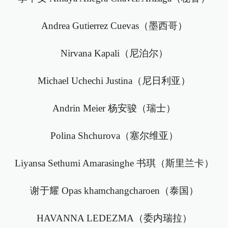
Andrea Gutierrez Cuevas（墨西哥）
Nirvana Kapali（尼泊尔）
Michael Uchechi Justina（尼日利亚）
Andrin Meier 杨安骏（瑞士）
Polina Shchurova（塞尔维亚）
Liyansa Sethumi Amarasinghe 书琪（斯里兰卡）
谢于耀 Opas khamchangcharoen（泰国）
HAVANNA LEDEZMA（委内瑞拉）