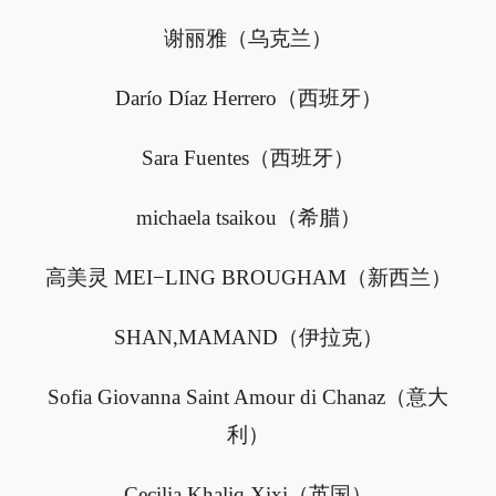
谢丽雅（乌克兰）
Darío Díaz Herrero（西班牙）
Sara Fuentes（西班牙）
michaela tsaikou（希腊）
高美灵 MEI−LING BROUGHAM（新西兰）
SHAN,MAMAND（伊拉克）
Sofia Giovanna Saint Amour di Chanaz（意大
利）
Cecilia Khaliq Xixi（英国）