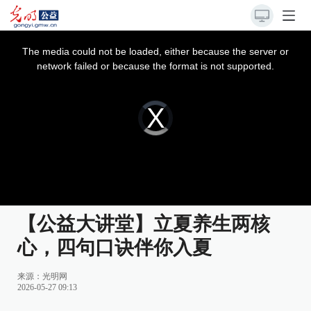
This
is
a
The media could not be loaded, either because the server or
modal
window.
network failed or because the format is not supported.
Video
Player
is
loading.
【公益大讲堂】立夏养生两核
心，四句口诀伴你入夏
来源：
光明网
2026-05-27 09:13