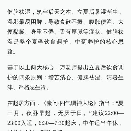
健脾祛湿，筑牢后天之本。立夏后暑湿渐生，
湿邪最易困脾，导致食欲不振、腹胀便溏、大
便黏腻、身重困倦、舌苔厚腻等症状。健脾祛
湿是整个夏季饮食调护、中药养护的核心思
路。
基于以上两大核心，万老师提出立夏后饮食调
护的四条原则：增苦清心、健脾祛湿、清暑生
津、严格忌生冷。
在起居方面，《素问·四气调神大论》指出：“夏
三月，夜卧早起，无厌于日。”建议22:00—
23:00入睡，6:30—7:30起床，中午适当午休，