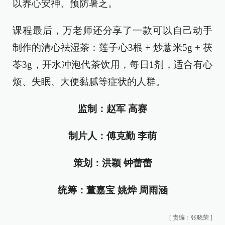
以养心安神、预防暑乏。
课程最后，万老师还分享了一款可以自己动手
制作的清心祛湿茶：莲子心3根 + 炒薏米5g + 茯
苓3g，开水冲泡代茶饮用，每日1剂，适合有心
烦、失眠、大便黏腻等症状的人群。
监制：赵军 高赛
制片人：傅克勤 李萌
策划：洪颖 钟蕾蕾
统筹：董嘉宝 姚烨 周雨涵
[
责编：张晓荣
]