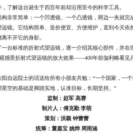
件，了解这台诞生于四百年前却沿用至今的科学工具。
非常简单：一个凹透镜、一个凸透镜，两边一夹就完成
望远镜。它结构简单、造价便宜、方便维护，直到今天依
都离不开它的身影。
台标准的折射式望远镜，逐一介绍其核心部件，并在现
观感受折射式望远镜的放大效果——400年前伽利略看见
自远院士的话送给所有小朋友共勉：“一个国家，一个
望星空的基础是脚踏实地，认准目标，长期坚持。”
监制：赵军 高赛
制片人：傅克勤 李萌
策划：洪颖 钟蕾蕾
统筹：董嘉宝 姚烨 周雨涵