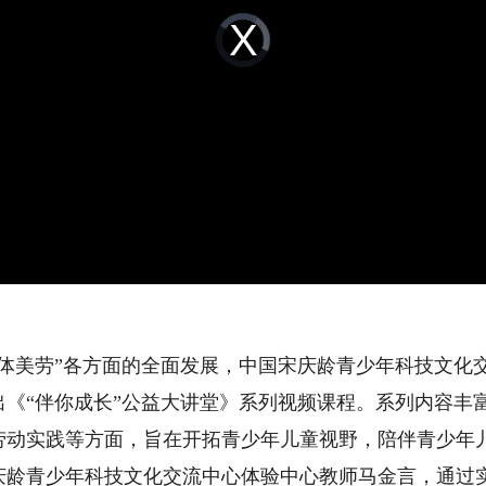
Video
Player
is
loading.
美劳”各方面的全面发展，中国宋庆龄青少年科技文化
出《“伴你成长”公益大讲堂》系列视频课程。系列内容丰
劳动实践等方面，旨在开拓青少年儿童视野，陪伴青少年
青少年科技文化交流中心体验中心教师马金言，通过实