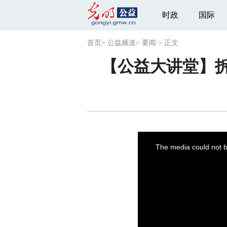
时政
国际
首页
>
公益频道
>
要闻
>
正文
【公益大讲堂】拆
This
is
a
The media could not be
modal
window.