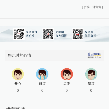
[
责编：钟蕾蕾
]
您此时的心情
开心
难过
点赞
飘过
0
0
0
0