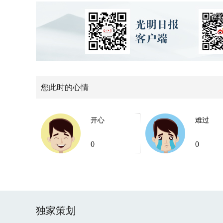
您此时的心情
开心
难过
0
0
独家策划