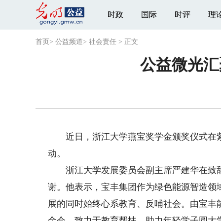
时政
国际
时评
理
首页
>
公益频道
>
社会责任
>
正文
公益微光汇
近日，浙江大学燕宝奖学金颁奖仪式在紫
动。
浙江大学发展委员会副主席严建华在致辞
谢。他表示，宝丰集团作为绿色能源智造领
展的同时始终心系教育、反哺社会。由宝丰
金会，致力于教育帮扶，助力年轻学子圆大