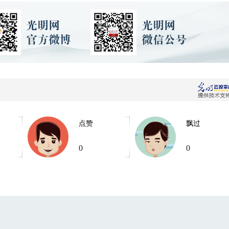
点赞
飘过
0
0