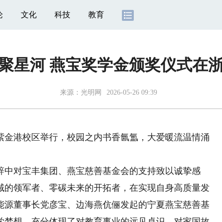
论
文化
科技
教育
聚星河 燕宝奖学金颁奖仪式在
来源：
光明网
2026-05-26 09:39
金港校区举行，校园之内书香氤氲，大爱暖流温情涌
中对宝丰集团、燕宝慈善基金会的支持致以诚挚感
域的领军者、零碳未来的开拓者，在实现自身高质量发
能源董事长党彦宝、边海燕伉俪发起的宁夏燕宝慈善基
学梦想，充分体现了对教育事业的远见卓识、对家国故