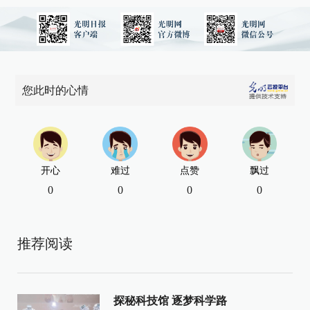
您此时的心情
开心
难过
点赞
飘过
0
0
0
0
推荐阅读
探秘科技馆 逐梦科学路