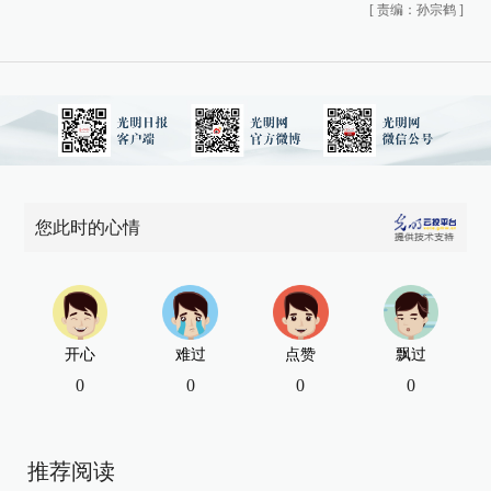
[
责编：孙宗鹤
]
您此时的心情
开心
难过
点赞
飘过
0
0
0
0
推荐阅读