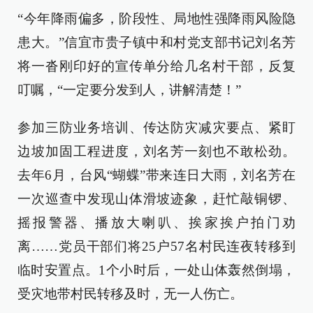
“今年降雨偏多，阶段性、局地性强降雨风险隐
患大。”信宜市贵子镇中和村党支部书记刘名芳
将一沓刚印好的宣传单分给几名村干部，反复
叮嘱，“一定要分发到人，讲解清楚！”
参加三防业务培训、传达防灾减灾要点、紧盯
边坡加固工程进度，刘名芳一刻也不敢松劲。
去年6月，台风“蝴蝶”带来连日大雨，刘名芳在
一次巡查中发现山体滑坡迹象，赶忙敲铜锣、
摇报警器、播放大喇叭、挨家挨户拍门劝
离……党员干部们将25户57名村民连夜转移到
临时安置点。1个小时后，一处山体轰然倒塌，
受灾地带村民转移及时，无一人伤亡。