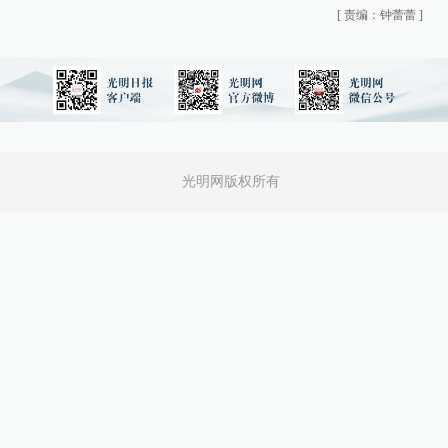
[
责编：钟蕾蕾
]
光明网版权所有