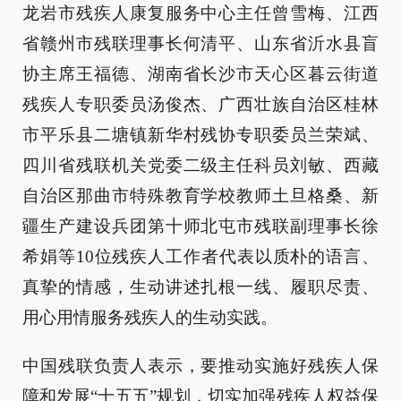
龙岩市残疾人康复服务中心主任曾雪梅、江西
省赣州市残联理事长何清平、山东省沂水县盲
协主席王福德、湖南省长沙市天心区暮云街道
残疾人专职委员汤俊杰、广西壮族自治区桂林
市平乐县二塘镇新华村残协专职委员兰荣斌、
四川省残联机关党委二级主任科员刘敏、西藏
自治区那曲市特殊教育学校教师土旦格桑、新
疆生产建设兵团第十师北屯市残联副理事长徐
希娟等10位残疾人工作者代表以质朴的语言、
真挚的情感，生动讲述扎根一线、履职尽责、
用心用情服务残疾人的生动实践。
中国残联负责人表示，要推动实施好残疾人保
障和发展“十五五”规划，切实加强残疾人权益保