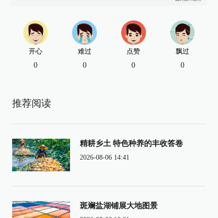
开心
难过
点赞
飘过
0
0
0
0
推荐阅读
精耕乡土 特色种养的丰收答卷
2026-08-06 14:41
斑斓盐湖铺展大地图景