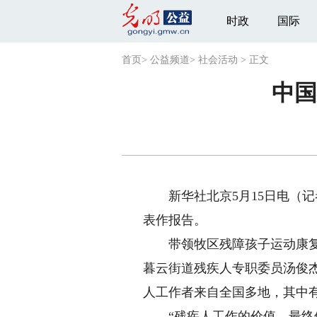
时政
国际
首页
>
公益频道
>
社会活动
>
正文
中国
新华社北京5月15日电（记者
表作报告。
带领牧区残障孩子运动康复的
暮云街道残疾人专职委员汤俊
人工作者来自全国多地，其中
“残疾人工作的价值，最终体