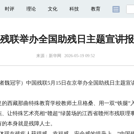
时评
理论
文化
科技
教育
残联举办全国助残日主题宣讲报
来源：
新华网
2026-05-19 09:52
魏冠宇）中国残联5月15日在京举办全国助残日主题宣讲
西藏那曲特殊教育学校教师土旦格桑、用一双“铁腿”
杰、让特殊艺术亮相“赣超”绿茵场的江西省赣州市残联理
有的本身就是残障人士。
现在残疾人获得感、幸福感、安全感的提升上。”中国