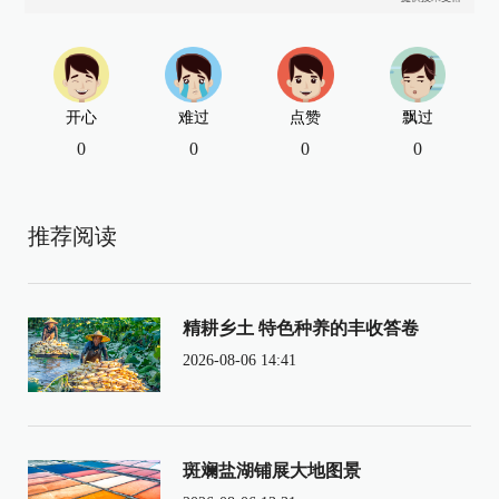
开心
难过
点赞
飘过
0
0
0
0
推荐阅读
精耕乡土 特色种养的丰收答卷
2026-08-06 14:41
斑斓盐湖铺展大地图景