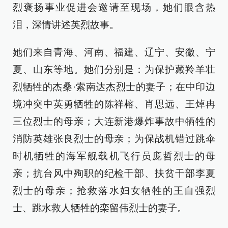
烈褒扬事业促进会邀请至现场，她们眼含热
泪，深情讲述英烈故事。
她们来自青海、河南、福建、辽宁、安徽、宁
夏、山东等地。她们分别是：为保护藏羚羊壮
烈牺牲的杰桑·索南达杰烈士的妻子；在中印边
境冲突中英勇牺牲的陈祥榕、肖思远、王焯冉
三位烈士的母亲；大连新港爆炸事故中牺牲的
消防英雄张良烈士的母亲；为保战机错过跳伞
时机牺牲的海军舰载机飞行员庞哲烈士的母
亲；抗台风中殉职的纪检干部、扶贫干部李夏
烈士的母亲；抢救落水妇女牺牲的王自强烈
士、跳水救人牺牲的栾留伟烈士的妻子。