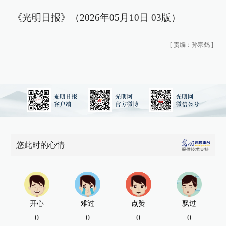
《光明日报》（2026年05月10日 03版）
[
责编：孙宗鹤
]
您此时的心情
开心
难过
点赞
飘过
0
0
0
0