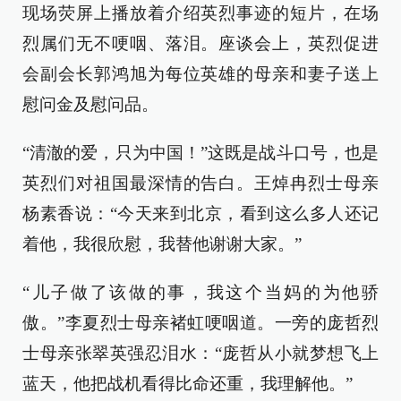
现场荧屏上播放着介绍英烈事迹的短片，在场
烈属们无不哽咽、落泪。座谈会上，英烈促进
会副会长郭鸿旭为每位英雄的母亲和妻子送上
慰问金及慰问品。
“清澈的爱，只为中国！”这既是战斗口号，也是
英烈们对祖国最深情的告白。王焯冉烈士母亲
杨素香说：“今天来到北京，看到这么多人还记
着他，我很欣慰，我替他谢谢大家。”
“儿子做了该做的事，我这个当妈的为他骄
傲。”李夏烈士母亲褚虹哽咽道。一旁的庞哲烈
士母亲张翠英强忍泪水：“庞哲从小就梦想飞上
蓝天，他把战机看得比命还重，我理解他。”