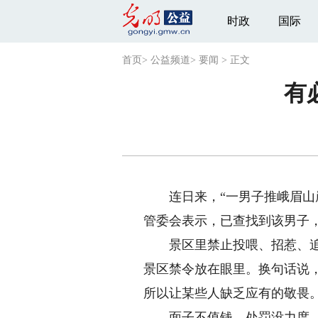
时政
国际
首页
>
公益频道
>
要闻
>
正文
有
连日来，“一男子推峨眉山崖
管委会表示，已查找到该男子，
景区里禁止投喂、招惹、追赶
景区禁令放在眼里。换句话说
所以让某些人缺乏应有的敬畏
面子不值钱、处罚没力度、曝