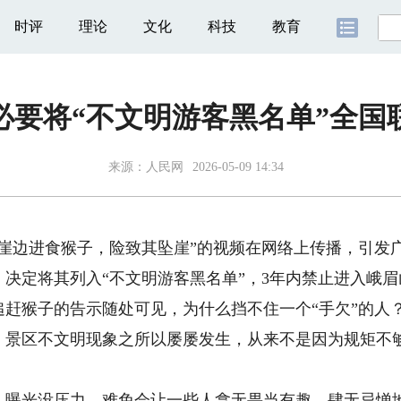
时评
理论
文化
科技
教育
必要将“不文明游客黑名单”全国
来源：
人民网
2026-05-09 14:34
边进食猴子，险致其坠崖”的视频在网络上传播，引发广
决定将其列入“不文明游客黑名单”，3年内禁止进入峨眉
猴子的告示随处可见，为什么挡不住一个“手欠”的人
，景区不文明现象之所以屡屡发生，从来不是因为规矩不
。
光没压力，难免会让一些人拿无畏当有趣，肆无忌惮