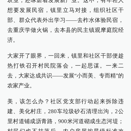
农业，还琢磨着发展新产业。这不，有年轻人
想要发展民宿，镇里立马对接，组织社区干
部、群众代表外出学习——去柞水体验民宿，
去重庆学做火锅，去本县的民主镇观摩庭院经
济。
大家开了眼界，一回来，镇里和社区干部便趁
热打铁召开村民院落会，一起思谋。一来二
去，大家达成共识——发展“小而美、专而精”的
农家产业。
美，该怎么办？社区党支部行动起来拆除违
建、美化村庄，280车垃圾砂石清理出沟，2公
里村道铺成沥青路，900米河道砌成生态河堤；