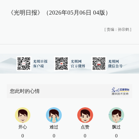
《光明日报》（2026年05月06日 04版）
[
责编：孙宗鹤
]
您此时的心情
开心
难过
点赞
飘过
0
0
0
0