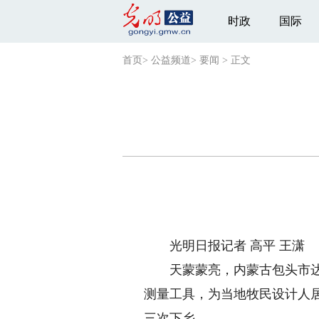
时政
国际
首页
>
公益频道
>
要闻
>
正文
光明日报记者 高平 王潇
天蒙蒙亮，内蒙古包头市达尔
测量工具，为当地牧民设计人
三次下乡。