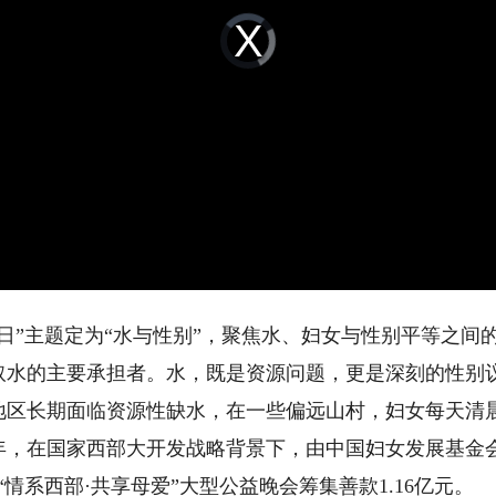
Video
Player
is
loading.
日”主题定为“水与性别”，聚焦水、妇女与性别平等之间
取水的主要承担者。水，既是资源问题，更是深刻的性别
长期面临资源性缺水，在一些偏远山村，妇女每天清晨
0年，在国家西部大开发战略背景下，由中国妇女发展基金
“情系西部·共享母爱”大型公益晚会筹集善款1.16亿元。