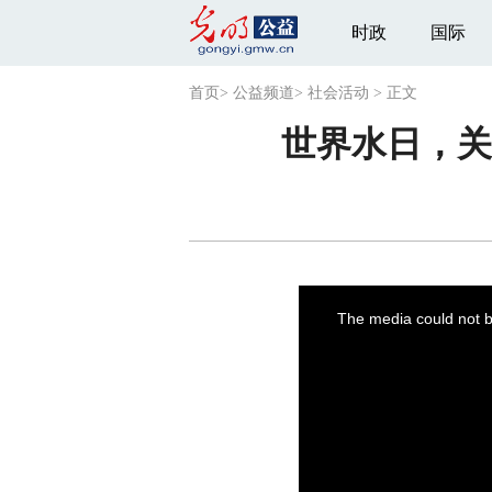
时政
国际
首页
>
公益频道
>
社会活动
>
正文
世界水日，关
This
is
a
The media could not be
modal
window.