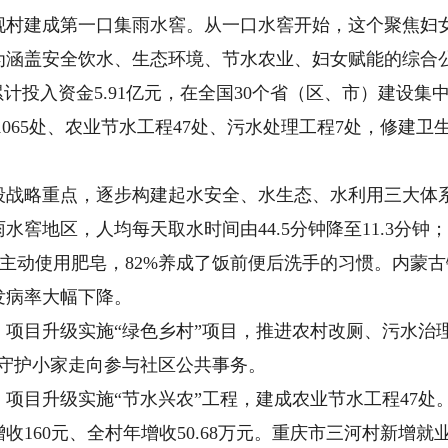
岘村建成第一口集雨水窖。从一口水窖开始，这个聚焦妇
展为涵盖安全饮水、生态环境、节水农业、妇女赋能的综合
投入资金5.91亿元，在全国30个省（区、市）建设集中
1065处、农业节水工程47处、污水处理工程7处，修建卫生厕
战略重点，逐步构建起水安全、水生态、水利用三大体
地区，人均每天取水时间由44.5分钟降至11.3分钟；
洗手时主动使用肥皂，82%养成了饭前便后洗手的习惯。内
发病率大幅下降。
项目升级实施“绿色乡村”项目，推进农村改厕、污水治
从守护小家走向参与社区公共事务。
项目升级实施“节水兴农”工程，建成农业节水工程47处
160元、全村年增收50.68万元。重庆市三河村新增就业