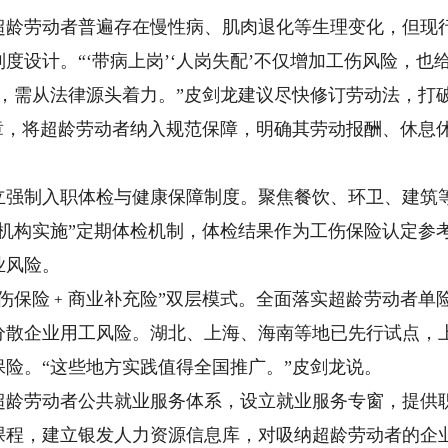
劳动者普遍存在慢性病、肌肉退化等生理变化，但现行
度设计。“‘带病上岗’‘人岗失配’不仅增加工伤风险，也
需从法律源头着力。”皮剑龙建议尽快修订劳动法，打破“
专章，将超龄劳动者纳入规范保障，明确其劳动报酬、休息
制入职体检与健康保障制度。聚焦餐饮、环卫、建筑等
疗机构实施”定期体检机制，体检结果作为工伤保险认定参
业风险。
保险﹢商业补充险”双层模式。全面落实超龄劳动者单
分散企业用工风险。湖北、上海、海南等地已先行试点，上
险。“这些地方实践值得全国推广。”皮剑龙说。
劳动者公共就业服务体系，设立就业服务专窗，提供职
课程，建立银发人力资源信息库，对吸纳超龄劳动者的企