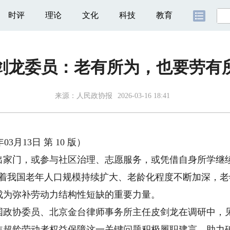
时评
理论
文化
科技
教育
剑龙委员：老有所为，也要劳有
来源：
人民政协报
2026-03-16 18:41
3月13日 第 10 版）
门，或参与社区治理、志愿服务，或凭借自身所学继续
随着我国老年人口规模持续扩大、老龄化程度不断加深，
成为弥补劳动力结构性短缺的重要力量。
协委员、北京金台律师事务所主任皮剑龙在调研中，见
焦超龄劳动者权益保障这一关键问题积极履职建言，助力破