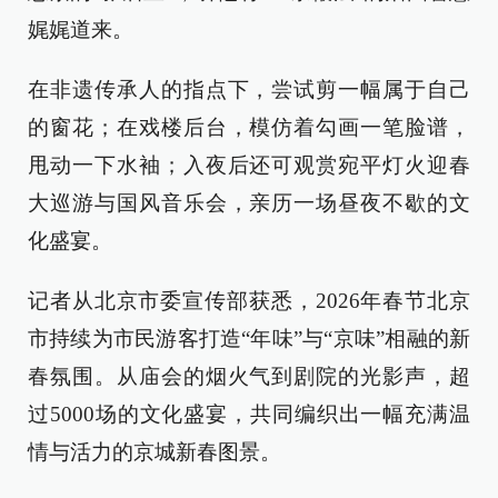
娓娓道来。
在非遗传承人的指点下，尝试剪一幅属于自己
的窗花；在戏楼后台，模仿着勾画一笔脸谱，
甩动一下水袖；入夜后还可观赏宛平灯火迎春
大巡游与国风音乐会，亲历一场昼夜不歇的文
化盛宴。
记者从北京市委宣传部获悉，2026年春节北京
市持续为市民游客打造“年味”与“京味”相融的新
春氛围。从庙会的烟火气到剧院的光影声，超
过5000场的文化盛宴，共同编织出一幅充满温
情与活力的京城新春图景。