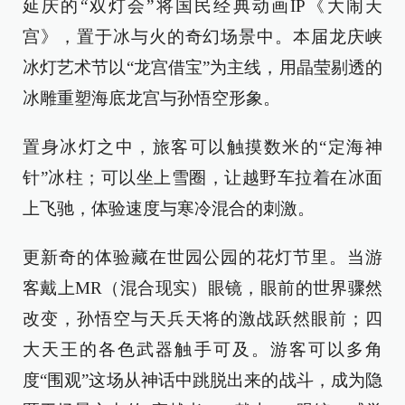
延庆的“双灯会”将国民经典动画IP《大闹天
宫》，置于冰与火的奇幻场景中。本届龙庆峡
冰灯艺术节以“龙宫借宝”为主线，用晶莹剔透的
冰雕重塑海底龙宫与孙悟空形象。
置身冰灯之中，旅客可以触摸数米的“定海神
针”冰柱；可以坐上雪圈，让越野车拉着在冰面
上飞驰，体验速度与寒冷混合的刺激。
更新奇的体验藏在世园公园的花灯节里。当游
客戴上MR（混合现实）眼镜，眼前的世界骤然
改变，孙悟空与天兵天将的激战跃然眼前；四
大天王的各色武器触手可及。游客可以多角
度“围观”这场从神话中跳脱出来的战斗，成为隐