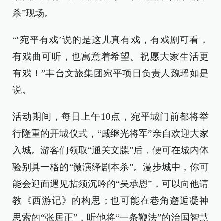
杀”现场。
“‘宛平有戏’说的是这儿真有戏，有戏剧可看，
有戏曲可听，也寓意着希望。祝愿大家生活更
有戏！”丰台文旅集团宛平项目负责人魏瑶如是
说。
活动期间，每日上午10点，宛平城门前都将举
行隆重的开城仪式，“戚继光将军”亲自欢迎大家
入城。游客们领取“通关文牒”后，便可在城内体
验别具一格的“微演绎剧本杀”。漫步城中，你可
能会迎面遇见拈须沉吟的“吴承恩”，可以向他请
教《西游记》的构思；也可能在巷角邂逅凝神
思索的“张居正”，听他将“一条鞭法”的治国智慧