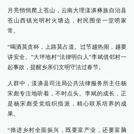
月亮悄悄爬上苍山，云南大理漾濞彝族自治县
苍山西镇光明村火塘边，村民围坐一堂唠家
常。
“喝酒莫贪杯，上路莫占道。过节越热闹，越要
讲安全。”大坪地村“法律明白人”李斌借邻村一
起事故，提醒乡亲们文明守法过春节。
人群中，漾濞县司法局公共法律服务所主任杨
宋彪专注地听着，不时点头。李斌的成长，正
是杨宋彪受党组织指派，精心联系培养的成
果。
“推进乡村全面振兴，既要富产业，还要富脑