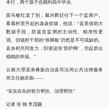
本行，两个孩子也顺利高中毕业。
跟马敏红道了别，戴兴辉赶往下一个监测户。
看着村里升起的袅袅炊烟，他说：“县里借助大
数据手段，防返贫监测的主动性、精准性更
强。但镇村干部的‘铁脚板’仍然是不可或缺的。
县乡村共同发力，织密这张‘防护网’，兜起群众
稳稳的幸福。”
云南大理漾濞彝族自治县司法局公共法律服务
所主任杨宋彪——
“实实在在的智力帮扶、治理帮扶”
记者 张 驰 李茂颖