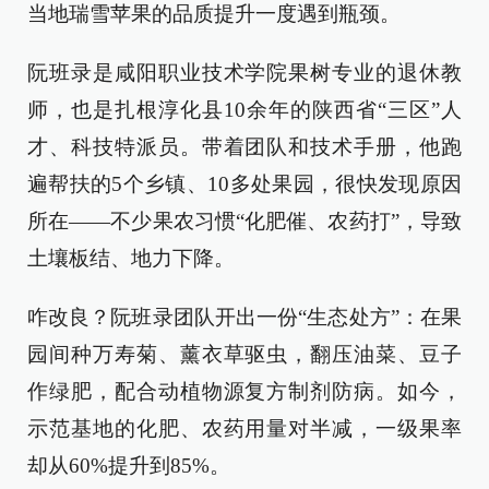
当地瑞雪苹果的品质提升一度遇到瓶颈。
阮班录是咸阳职业技术学院果树专业的退休教
师，也是扎根淳化县10余年的陕西省“三区”人
才、科技特派员。带着团队和技术手册，他跑
遍帮扶的5个乡镇、10多处果园，很快发现原因
所在——不少果农习惯“化肥催、农药打”，导致
土壤板结、地力下降。
咋改良？阮班录团队开出一份“生态处方”：在果
园间种万寿菊、薰衣草驱虫，翻压油菜、豆子
作绿肥，配合动植物源复方制剂防病。如今，
示范基地的化肥、农药用量对半减，一级果率
却从60%提升到85%。