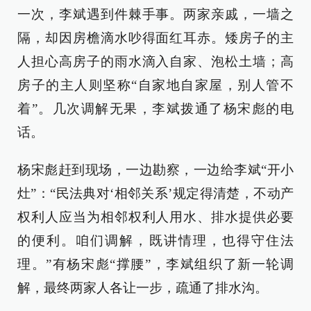
一次，李斌遇到件棘手事。两家亲戚，一墙之
隔，却因房檐滴水吵得面红耳赤。矮房子的主
人担心高房子的雨水滴入自家、泡松土墙；高
房子的主人则坚称“自家地自家屋，别人管不
着”。几次调解无果，李斌拨通了杨宋彪的电
话。
杨宋彪赶到现场，一边勘察，一边给李斌“开小
灶”：“民法典对‘相邻关系’规定得清楚，不动产
权利人应当为相邻权利人用水、排水提供必要
的便利。咱们调解，既讲情理，也得守住法
理。”有杨宋彪“撑腰”，李斌组织了新一轮调
解，最终两家人各让一步，疏通了排水沟。