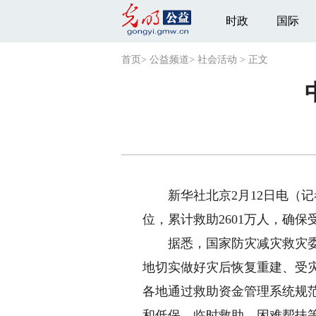
时政
国际
首页
>
公益频道
>
社会活动
>
正文
新华社北京2月12日电（记者
位，累计救助2601万人，确
据悉，国家防灾减灾救灾委员
地切实做好灾后恢复重建、受
各地通过救助资金管理系统规
和低保、临时救助、困难帮扶