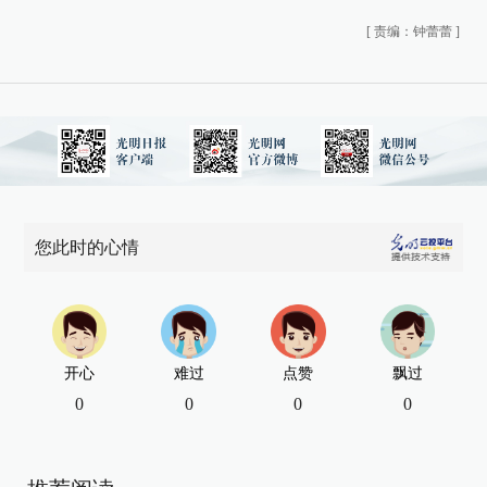
[
责编：钟蕾蕾
]
您此时的心情
开心
难过
点赞
飘过
0
0
0
0