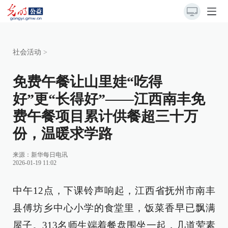
社会活动
>
免费午餐让山里娃“吃得
好”更“长得好”——江西南丰免
费午餐项目累计供餐超三十万
份，温暖求学路
来源：
新华每日电讯
2026-01-19 11:02
中午12点，下课铃声响起，江西省抚州市南丰
县傅坊乡中心小学的食堂里，饭菜香早已飘满
屋子。313名师生端着餐盘围坐一起，几道荤素