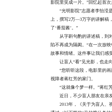
影院里笑成一片。”回忆起首次
“光明影院”志愿者李怡滢是《
上，撰写2万—3万字的讲解稿，
了‘番茄酱’。”
从字斟句酌的讲述稿，到对白
陷不再成为隔阂。“在一次放
故事和情绪。这件事让我们感
让盲人“看”见光影，也走
“您听听这段，电影里的画面
视障者蒋红芳的家门。
“这就像个梦一样。”蒋红芳
近日，不少盲人朋友在亲友和
2013年，《关于为盲人、