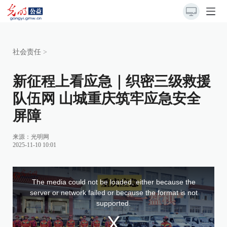
社会责任
>
新征程上看应急｜织密三级救援
队伍网 山城重庆筑牢应急安全
屏障
来源：
光明网
2025-11-10 10:01
This
is
a
The media could not be loaded, either because the
modal
window.
server or network failed or because the format is not
supported.