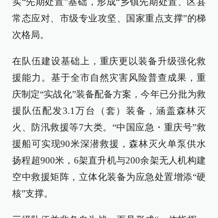
实“先期处置”基础，形成“乡镇先期处置、区县
常态应对、市级专业攻坚、国家重点支撑”的梯
次格局。
在队伍建设基础上，重庆更以装备升级强化救
援能力。基于全市自然灾害风险普查成果，重
庆制定“实战化”装备配备方案，今年已分批为救
援队伍配发3.1万台（套）装备，涵盖森林灭
火、防汛救援等7大类。“中国应急・重庆号”救
援船可实现90米深潜救援，森林灭火单泵供水
扬程超900米，6架直升机与200余架无人机构建
空中救援矩阵，立体化装备为应急处置增添“硬
核”支撑。