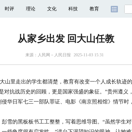
时评
理论
文化
科技
教育
从家乡出发 回大山任教
来源：
人民网－人民日报
2025-11-03 15:31
山里走出的学生都清楚，教育有改变一个人成长轨迹的
对抗战历史的回顾，更是国家强盛的象征。”贵州遵义
到侵华日军七三一部队罪证、电影《南京照相馆》情节时
雪的黑板板书工工整整，写着思维导图。“虽然学生对
，一些角度很有启发性。”讲台下渴望知识的眼神，让她难