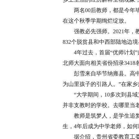
两名00后教师，都是今年毕
在这个秋季学期绚烂绽放。
强教必先强师。2021年，教
832个脱贫县和中西部陆地边
4年过去，首届“优师计划”
北师大面向相关省份招录341
彭雪来自毕节纳雍县。高中时
为山里孩子的引路人。”在家
“大学期间，10多次到县域
并非支教时的学校。去哪里当老
教师是筑梦人，是学生追梦、
生，4年后成为中学老师，如
据介绍，贵州省委教育工委将