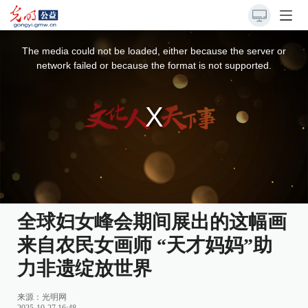
This
is
a
The media could not be loaded, either because the server or
modal
window.
network failed or because the format is not supported.
全球妇女峰会期间展出的这幅画
来自农民女画师 “天才妈妈”助
力非遗绽放世界
来源：
光明网