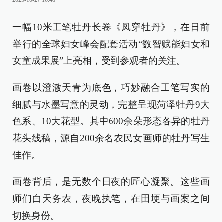
2025-10-27 16:48
一幅10米工笔牡丹长卷《凤穿牡丹》，在日前
举行的全球妇女峰会配套活动“数智赋能妇女和
女童成果展”上亮相，受到参观者的关注。
画卷以澄澈天青为底色，巧妙融合工笔写实的
细腻与水墨写意的灵动，完整呈现菏泽牡丹9大
色系、10大花型。其中600余朵形态各异的牡丹
花头线稿，源自200余名农民女画师的牡丹写生
佳作。
画卷背后，是无数个日夜的匠心凝聚。这些画
师们白天务农，夜晚执笔，在田埂与画案之间
切换身份。